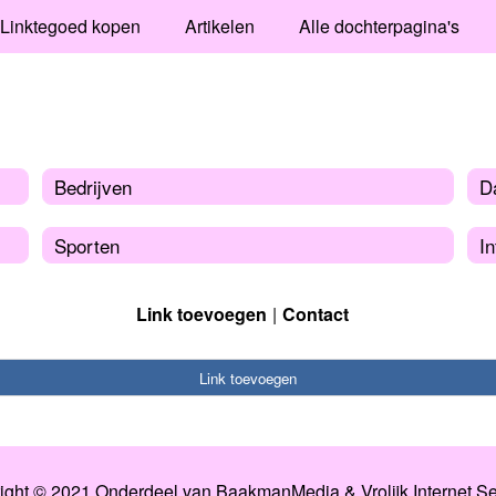
Linktegoed kopen
Artikelen
Alle dochterpagina's
Bedrijven
Da
Sporten
In
Link toevoegen
Contact
Link toevoegen
ight © 2021 Onderdeel van
BaakmanMedia
&
Vrolijk Internet S